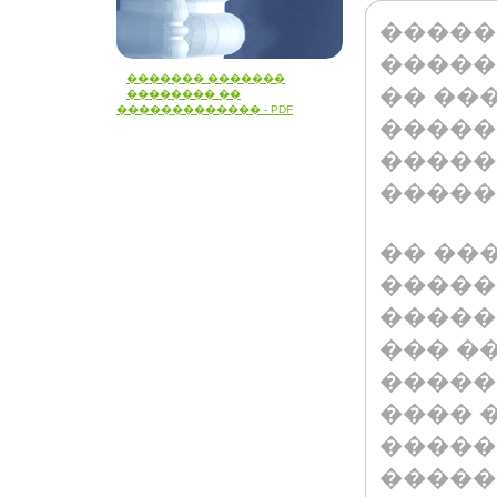
�����
�����
������� �������
�� ��
�������� ��
������������� - PDF
�����
�����
�����
�� ��
�����
�����
��� �
�����
���� �
�����
�����