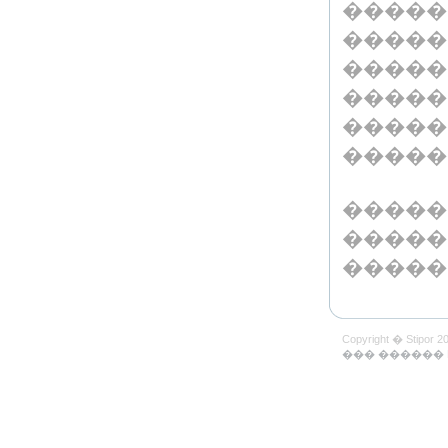
�����
�����
�����
�����
�����
�����
�����
�����
�����
Copyright � St
��� ������ P