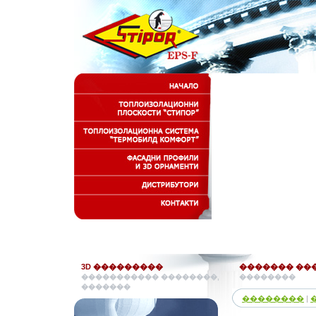
3D ���������
������� ���
����������� ��������,
��������
�������
��������
|