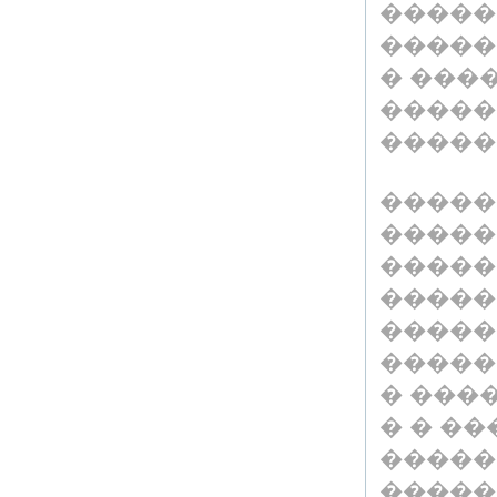
�����
�����
� ���
�����
�����
�����
�����
�����
�����
�����
�����
� ���
� � �
�����
�����