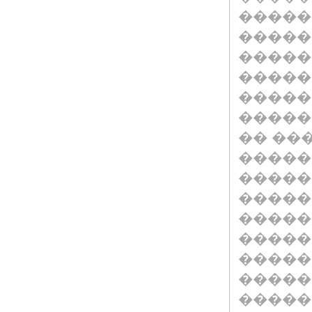
�����
�����
�����
�����
�����
�����
�� ��
�����
�����
�����
�����
�����
�����
�����
�����